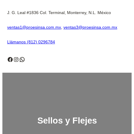
Saltar
al
J. G. Leal #1836 Col. Terminal, Monterrey, N.L. México
contenido
ventas1@proesinsa.com.mx
,
ventas3@proesinsa.com.mx
Llámanos (812) 0296784
Facebook
Instagram
WhatsApp
Sellos y Flejes