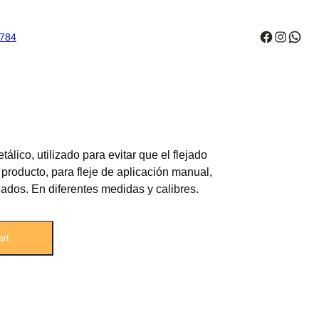
Facebo
Insta
Wha
6784
tálico, utilizado para evitar que el flejado
producto, para fleje de aplicación manual,
eados. En diferentes medidas y calibres.
art