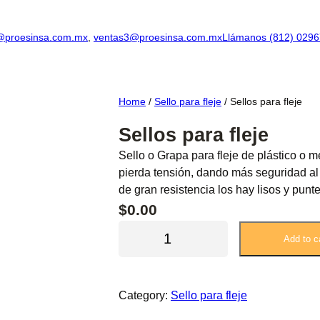
@proesinsa.com.mx
,
ventas3@proesinsa.com.mx
Llámanos (812) 029
Home
/
Sello para fleje
/ Sellos para fleje
Sellos para fleje
Sello o Grapa para fleje de plástico o me
pierda tensión, dando más seguridad al 
de gran resistencia los hay lisos y punt
$
0.00
S
Add to c
e
l
l
Category:
Sello para fleje
o
s