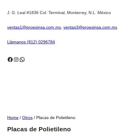
J. G. Leal #1836 Col. Terminal, Monterrey, N.L. México
ventas1@proesinsa.com.mx
,
ventas3@proesinsa.com.mx
Llámanos (812) 0296784
Facebook
Instagram
WhatsApp
Home
/
Otros
/ Placas de Polietileno
Placas de Polietileno