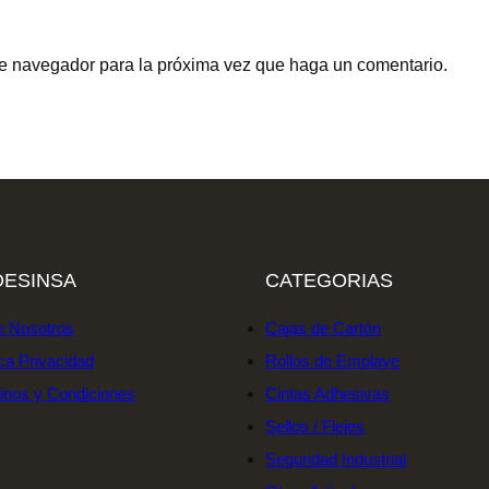
ste navegador para la próxima vez que haga un comentario.
ESINSA
CATEGORIAS
e Nosotros
Cajas de Cartón
ica Privacidad
Rollos de Emplaye
inos y Condiciones
Cintas Adhesivas
Sellos / Flejes
Seguridad Industrial