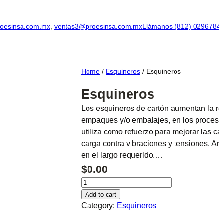
oesinsa.com.mx
,
ventas3@proesinsa.com.mx
Llámanos (812) 029678
Home
/
Esquineros
/ Esquineros
Esquineros
Los esquineros de cartón aumentan la r
empaques y/o embalajes, en los proces
utiliza como refuerzo para mejorar las c
carga contra vibraciones y tensiones. An
en el largo requerido.…
$
0.00
E
s
Add to cart
q
Category:
Esquineros
u