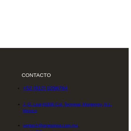
CONTACTO
+52 (812) 0296784
J. G. Leal #1836 Col. Terminal, Monterrey, N.L.
México
ventas1@proesinsa.com.mx
,