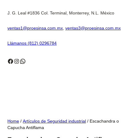
J. G. Leal #1836 Col. Terminal, Monterrey, N.L. México
ventas1@proesinsa.com.mx
,
ventas3@proesinsa.com.mx
Llámanos (812) 0296784
Facebook
Instagram
WhatsApp
Home
/
Artículos de Seguridad industrial
/ Escachandra o
Capucha Antiflama