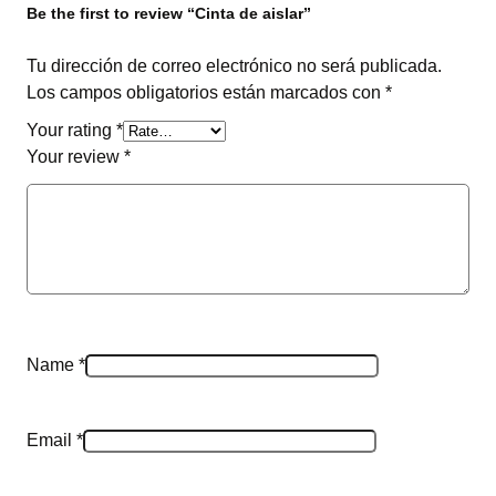
Be the first to review “Cinta de aislar”
q
u
Tu dirección de correo electrónico no será publicada.
a
Los campos obligatorios están marcados con
*
n
t
Your rating
*
i
Your review
*
t
y
Name
*
Email
*