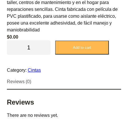
taller, centros de mantenimiento y en el hogar para
reparaciones sencillas. Cinta fabricada con película de
PVC plastificado, para usarse como aislante eléctrico,
posee una excelente adhesividad, de fácil manejo y
maniobrabilidad
$
0.00
C
Add to cart
i
n
t
Category:
Cintas
a
d
Reviews (0)
e
a
i
Reviews
s
l
There are no reviews yet.
a
r