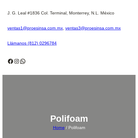
J. G. Leal #1836 Col. Terminal, Monterrey, N.L. México
ventas1@proesinsa.com.mx
,
ventas3@proesinsa.com.mx
Llámanos (812) 0296784
Facebook
Instagram
WhatsApp
Polifoam
Home
/ Polifoam