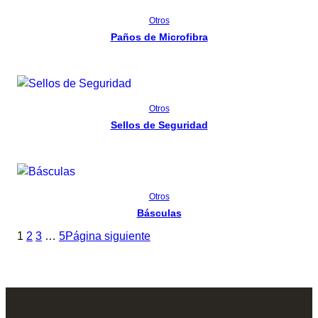
Read more
Otros
Paños de Microfibra
Read more
Otros
Sellos de Seguridad
Read more
Otros
Básculas
1
2
3
…
5
Página siguiente