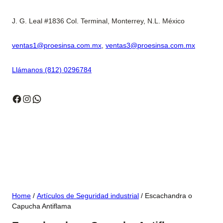
J. G. Leal #1836 Col. Terminal, Monterrey, N.L. México
ventas1@proesinsa.com.mx
,
ventas3@proesinsa.com.mx
Llámanos (812) 0296784
Facebook
Instagram
WhatsApp
Home
/
Artículos de Seguridad industrial
/ Escachandra o
Capucha Antiflama