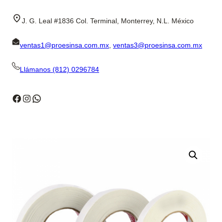
J. G. Leal #1836 Col. Terminal, Monterrey, N.L. México
ventas1@proesinsa.com.mx
,
ventas3@proesinsa.com.mx
Llámanos (812) 0296784
Facebook
Instagram
WhatsApp