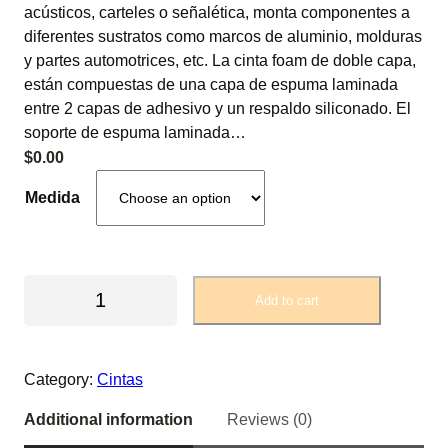
acústicos, carteles o señalética, monta componentes a
diferentes sustratos como marcos de aluminio, molduras
y partes automotrices, etc. La cinta foam de doble capa,
están compuestas de una capa de espuma laminada
entre 2 capas de adhesivo y un respaldo siliconado. El
soporte de espuma laminada…
$
0.00
Medida
C
Add to cart
i
n
t
Category:
Cintas
a
d
Additional information
Reviews (0)
o