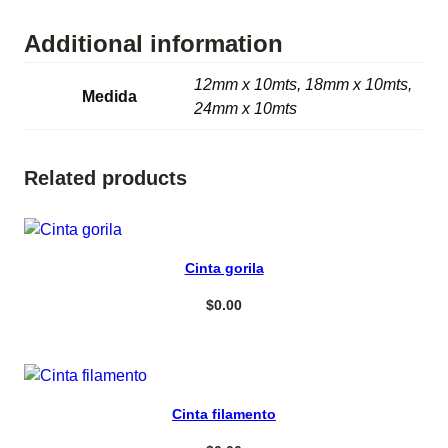
b
l
Additional information
e
c
12mm x 10mts, 18mm x 10mts,
Medida
a
24mm x 10mts
p
a
f
Related products
o
a
m
Add to cart
Cinta gorila
q
u
$
0.00
a
n
t
i
Select options
t
Cinta filamento
y